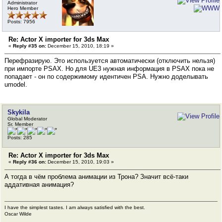
Administrator
Hero Member
Posts: 7956
Re: Actor X importer for 3ds Max
«
Reply #35 on:
December 15, 2010, 18:19 »
Перефразирую. Это используется автоматически (отключить нельзя)
при импорте PSAX. Но для UE3 нужная информация в PSAX пока не
попадает - он по содержимому идентичен PSA. Нужно доделывать
umodel.
Skykila
Global Moderator
Sr. Member
Posts: 285
Re: Actor X importer for 3ds Max
«
Reply #36 on:
December 15, 2010, 19:03 »
А тогда в чём проблема анимации из Трона? Значит всё-таки
аддативная анимация?
I have the simplest tastes. I am always satisfied with the best.
Oscar Wilde