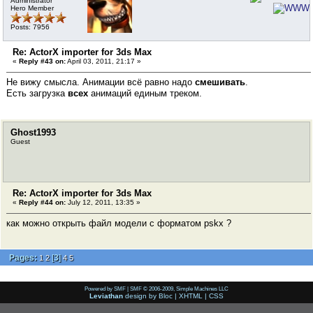
Administrator
Hero Member
Posts: 7956
Re: ActorX importer for 3ds Max
«
Reply #43 on:
April 03, 2011, 21:17 »
Не вижу смысла. Анимации всё равно надо
смешивать
.
Есть загрузка
всех
анимаций единым треком.
Ghost1993
Guest
Re: ActorX importer for 3ds Max
«
Reply #44 on:
July 12, 2011, 13:35 »
как можно открыть файл модели с форматом pskx ?
Pages:
[
3
]
1
2
4
5
Powered by SMF
|
SMF © 2006-2009, Simple Machines LLC
Leviathan
design by
Bloc
|
XHTML
|
CSS