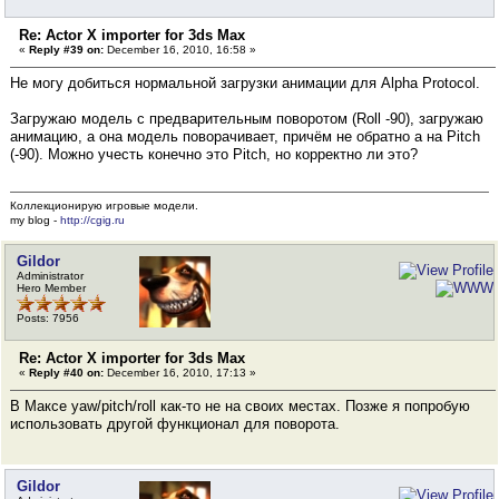
Re: Actor X importer for 3ds Max
«
Reply #39 on:
December 16, 2010, 16:58 »
Не могу добиться нормальной загрузки анимации для Alpha Protocol.
Загружаю модель с предварительным поворотом (Roll -90), загружаю
анимацию, а она модель поворачивает, причём не обратно а на Pitch
(-90). Можно учесть конечно это Pitch, но корректно ли это?
Коллекционирую игровые модели.
my blog -
http://cgig.ru
Gildor
Administrator
Hero Member
Posts: 7956
Re: Actor X importer for 3ds Max
«
Reply #40 on:
December 16, 2010, 17:13 »
В Максе yaw/pitch/roll как-то не на своих местах. Позже я попробую
использовать другой функционал для поворота.
Gildor