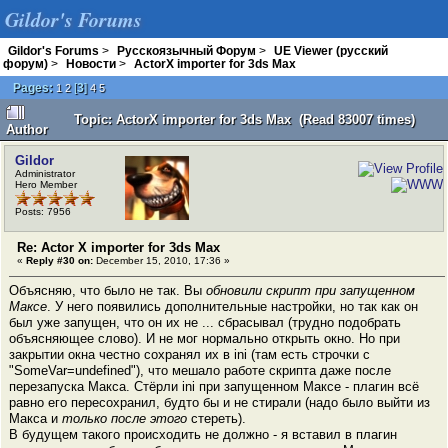
Gildor's Forums
Gildor's Forums
>
Русскоязычный Форум
>
UE Viewer (русский
форум)
>
Новости
>
ActorX importer for 3ds Max
Pages:
[
3
]
1
2
4
5
Topic: ActorX importer for 3ds Max (Read 83007 times)
Author
Gildor
Administrator
Hero Member
Posts: 7956
Re: Actor X importer for 3ds Max
«
Reply #30 on:
December 15, 2010, 17:36 »
Объясняю, что было не так. Вы
обновили скрипт при запущенном
Максе
. У него появились дополнительные настройки, но так как он
был уже запущен, что он их не ... сбрасывал (трудно подобрать
объясняющее слово). И не мог нормально открыть окно. Но при
закрытии окна честно сохранял их в ini (там есть строчки с
"SomeVar=undefined"), что мешало работе скрипта даже после
перезапуска Макса. Стёрли ini при запущенном Максе - плагин всё
равно его пересохранил, будто бы и не стирали (надо было выйти из
Макса и
только после этого
стереть).
В будущем такого происходить не должно - я вставил в плагин