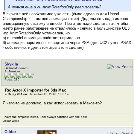
А нельзя еще и ли AnimRotationOnly реализовать?
В скрипте всё необходимое уже есть (было сделано для Unreal
Championship 2 - там все анимации такие). Доделывать надо именно
анимационную систему в umodel. При этом надо сделать так, чтобы
ничто ранее работающее не отвалилось - сейчас в большинстве UE3
игр AnimRotationOnly установлен, но
а) в umodel анимация работает нормально
б) анимация нормально экспортится через PSA (для UC2 нужен PSAX
- собственно, я для этой игры это и сделал)
Skykila
Global Moderator
Sr. Member
Posts: 285
Re: Actor X importer for 3ds Max
«
Reply #34 on:
December 15, 2010, 18:07 »
Я чего-то не догоняю, а как использовать в Максе-то?
I have the simplest tastes. I am always satisfied with the best.
Oscar Wilde
Gildor