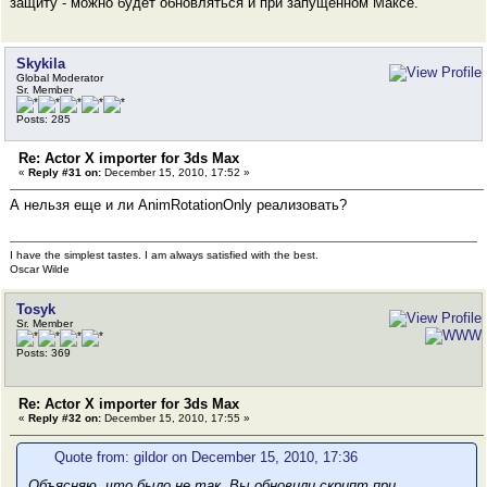
защиту - можно будет обновляться и при запущенном Максе.
Skykila
Global Moderator
Sr. Member
Posts: 285
Re: Actor X importer for 3ds Max
«
Reply #31 on:
December 15, 2010, 17:52 »
А нельзя еще и ли AnimRotationOnly реализовать?
I have the simplest tastes. I am always satisfied with the best.
Oscar Wilde
Tosyk
Sr. Member
Posts: 369
Re: Actor X importer for 3ds Max
«
Reply #32 on:
December 15, 2010, 17:55 »
Quote from: gildor on December 15, 2010, 17:36
Объясняю, что было не так. Вы
обновили скрипт при