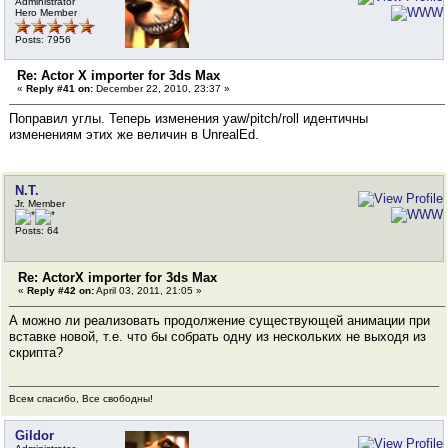
Administrator
Hero Member
Posts: 7956
Re: Actor X importer for 3ds Max
«
Reply #41 on:
December 22, 2010, 23:37 »
Поправил углы. Теперь изменения yaw/pitch/roll идентичны
изменениям этих же величин в UnrealEd.
N.T.
Jr. Member
Posts: 64
Re: ActorX importer for 3ds Max
«
Reply #42 on:
April 03, 2011, 21:05 »
А можно ли реализовать продолжение существующей анимации при
вставке новой, т.е. что бы собрать одну из нескольких не выходя из
скрипта?
Всем спасибо, Все свободны!
Gildor