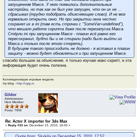
запущенном Максе
. У него появились дополнительные
настройки, но так как он был уже запущен, что он их не ...
сбрасывал (трудно подобрать объясняющее слово). И не мог
нормально открыть окно. Но при закрытии окна честно
сохранял их в ini (там есть строчки с "SomeVar=undefined"),
что мешало работе скрипта даже после перезапуска Макса.
Стёрли ini при запущенном Максе - плагин всё равно его
пересохранил, будто бы и не стирали (надо было выйти из
Макса и
только после этого
стереть).
В будущем такого происходить не должно - я вставил в плагин
защиту - можно будет обновляться и при запущенном Максе.
спасибо большое за объяснение. я только изучаю макс-скрипт, и эта
информация будет очень полезна.
Коллекционирую игровые модели.
my blog -
http://cgig.ru
Gildor
Administrator
Hero Member
Posts: 7956
Re: Actor X importer for 3ds Max
«
Reply #33 on:
December 15, 2010, 18:00 »
Quote from: Skykila on December 15, 2010, 17:52