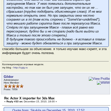
запущенном Максе
. У него появились дополнительные
настройки, но так как он был уже запущен, что он их не ...
сбрасывал (трудно подобрать объясняющее слово). И не мог
нормально открыть окно. Но при закрытии окна честно
сохранял их в ini (там есть строчки с "SomeVar=undefined"),
что мешало работе скрипта даже после перезапуска Макса.
Стёрли ini при запущенном Максе - плагин всё равно его
пересохранил, будто бы и не стирали (надо было выйти из
Макса и
только после этого
стереть).
В будущем такого происходить не должно - я вставил в плагин
защиту - можно будет обновляться и при запущенном Максе.
спасибо большое за объяснение. я только изучаю макс-скрипт, и эта
информация будет очень полезна.
Коллекционирую игровые модели.
my blog -
http://cgig.ru
Gildor
Administrator
Hero Member
Posts: 7956
Re: Actor X importer for 3ds Max
«
Reply #33 on:
December 15, 2010, 18:00 »
Quote from: Skykila on December 15, 2010, 17:52