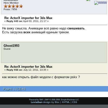
Administrator
Hero Member
Posts: 7956
Re: ActorX importer for 3ds Max
«
Reply #43 on:
April 03, 2011, 21:17 »
Не вижу смысла. Анимации всё равно надо
смешивать
.
Есть загрузка
всех
анимаций единым треком.
Ghost1993
Guest
Re: ActorX importer for 3ds Max
«
Reply #44 on:
July 12, 2011, 13:35 »
как можно открыть файл модели с форматом pskx ?
Pages:
[
3
]
1
2
4
5
Powered by SMF
|
SMF © 2006-2009, Simple Machines LLC
Leviathan
design by
Bloc
|
XHTML
|
CSS