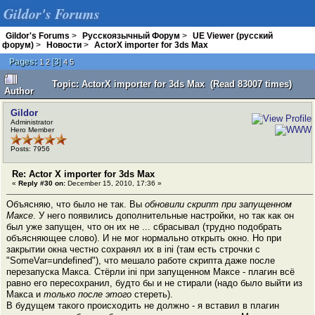
Gildor's Forums
Gildor's Forums
>
Русскоязычный Форум
>
UE Viewer (русский
форум)
>
Новости
>
ActorX importer for 3ds Max
Pages:
[
3
]
1
2
4
5
Topic: ActorX importer for 3ds Max (Read 83007 times)
Author
Gildor
Administrator
Hero Member
Posts: 7956
Re: Actor X importer for 3ds Max
«
Reply #30 on:
December 15, 2010, 17:36 »
Объясняю, что было не так. Вы
обновили скрипт при запущенном
Максе
. У него появились дополнительные настройки, но так как он
был уже запущен, что он их не ... сбрасывал (трудно подобрать
объясняющее слово). И не мог нормально открыть окно. Но при
закрытии окна честно сохранял их в ini (там есть строчки с
"SomeVar=undefined"), что мешало работе скрипта даже после
перезапуска Макса. Стёрли ini при запущенном Максе - плагин всё
равно его пересохранил, будто бы и не стирали (надо было выйти из
Макса и
только после этого
стереть).
В будущем такого происходить не должно - я вставил в плагин