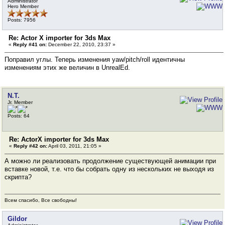
Administrator
Hero Member
Posts: 7956
Re: Actor X importer for 3ds Max
«
Reply #41 on:
December 22, 2010, 23:37 »
Поправил углы. Теперь изменения yaw/pitch/roll идентичны
изменениям этих же величин в UnrealEd.
N.T.
Jr. Member
Posts: 64
Re: ActorX importer for 3ds Max
«
Reply #42 on:
April 03, 2011, 21:05 »
А можно ли реализовать продолжение существующей анимации при
вставке новой, т.е. что бы собрать одну из нескольких не выходя из
скрипта?
Всем спасибо, Все свободны!
Gildor