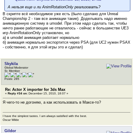
А нельзя еще и ли AnimRotationOnly реализовать?
В скрипте всё необходимое уже есть (было сделано для Unreal
Championship 2 - там все анимации такие). Доделывать надо именно
анимационную систему в umodel. При этом надо сделать так, чтобы
ничто ранее работающее не отвалилось - сейчас в большинстве UE3
игр AnimRotationOnly установлен, но
а) в umodel анимация работает нормально
б) анимация нормально экспортится через PSA (для UC2 нужен PSAX
- собственно, я для этой игры это и сделал)
Skykila
Global Moderator
Sr. Member
Posts: 285
Re: Actor X importer for 3ds Max
«
Reply #34 on:
December 15, 2010, 18:07 »
Я чего-то не догоняю, а как использовать в Максе-то?
I have the simplest tastes. I am always satisfied with the best.
Oscar Wilde
Gildor