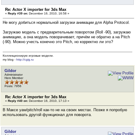
Re: Actor X importer for 3ds Max
«
Reply #39 on:
December 16, 2010, 16:58 »
Не могу добиться нормальной загрузки анимации для Alpha Protocol.
Загружаю модель с предварительным поворотом (Roll -90), загружаю
анимацию, а она модель поворачивает, причём не обратно а на Pitch
(-90). Можно учесть конечно это Pitch, но корректно ли это?
Коллекционирую игровые модели.
my blog -
http://cgig.ru
Gildor
Administrator
Hero Member
Posts: 7956
Re: Actor X importer for 3ds Max
«
Reply #40 on:
December 16, 2010, 17:13 »
В Максе yaw/pitch/roll как-то не на своих местах. Позже я попробую
использовать другой функционал для поворота.
Gildor