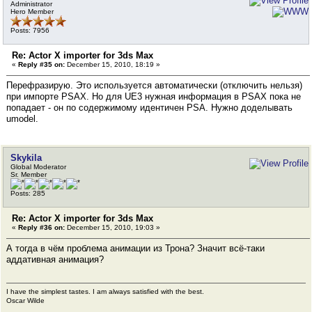
Administrator
Hero Member
Posts: 7956
Re: Actor X importer for 3ds Max
«
Reply #35 on:
December 15, 2010, 18:19 »
Перефразирую. Это используется автоматически (отключить нельзя)
при импорте PSAX. Но для UE3 нужная информация в PSAX пока не
попадает - он по содержимому идентичен PSA. Нужно доделывать
umodel.
Skykila
Global Moderator
Sr. Member
Posts: 285
Re: Actor X importer for 3ds Max
«
Reply #36 on:
December 15, 2010, 19:03 »
А тогда в чём проблема анимации из Трона? Значит всё-таки
аддативная анимация?
I have the simplest tastes. I am always satisfied with the best.
Oscar Wilde