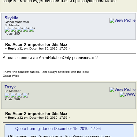
защиту - можно будет обновляться и при запущенном Максе.
Skykila
Global Moderator
Sr. Member
Posts: 285
Re: Actor X importer for 3ds Max
«
Reply #31 on:
December 15, 2010, 17:52 »
А нельзя еще и ли AnimRotationOnly реализовать?
I have the simplest tastes. I am always satisfied with the best.
Oscar Wilde
Tosyk
Sr. Member
Posts: 369
Re: Actor X importer for 3ds Max
«
Reply #32 on:
December 15, 2010, 17:55 »
Quote from: gildor on December 15, 2010, 17:36
Объясняю, что было не так. Вы
обновили скрипт при