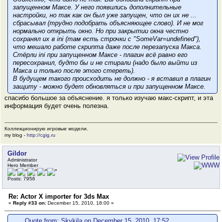
запущенном Максе
. У него появились дополнительные
настройки, но так как он был уже запущен, что он их не ...
сбрасывал (трудно подобрать объясняющее слово). И не мог
нормально открыть окно. Но при закрытии окна честно
сохранял их в ini (там есть строчки с "SomeVar=undefined"),
что мешало работе скрипта даже после перезапуска Макса.
Стёрли ini при запущенном Максе - плагин всё равно его
пересохранил, будто бы и не стирали (надо было выйти из
Макса и
только после этого
стереть).
В будущем такого происходить не должно - я вставил в плагин
защиту - можно будет обновляться и при запущенном Максе.
спасибо большое за объяснение. я только изучаю макс-скрипт, и эта
информация будет очень полезна.
Коллекционирую игровые модели.
my blog -
http://cgig.ru
Gildor
Administrator
Hero Member
Posts: 7956
Re: Actor X importer for 3ds Max
«
Reply #33 on:
December 15, 2010, 18:00 »
Quote from: Skykila on December 15, 2010, 17:52