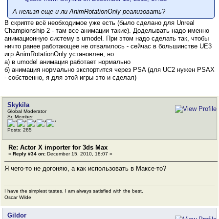
А нельзя еще и ли AnimRotationOnly реализовать?
В скрипте всё необходимое уже есть (было сделано для Unreal
Championship 2 - там все анимации такие). Доделывать надо именно
анимационную систему в umodel. При этом надо сделать так, чтобы
ничто ранее работающее не отвалилось - сейчас в большинстве UE3
игр AnimRotationOnly установлен, но
а) в umodel анимация работает нормально
б) анимация нормально экспортится через PSA (для UC2 нужен PSAX
- собственно, я для этой игры это и сделал)
Skykila
Global Moderator
Sr. Member
Posts: 285
Re: Actor X importer for 3ds Max
«
Reply #34 on:
December 15, 2010, 18:07 »
Я чего-то не догоняю, а как использовать в Максе-то?
I have the simplest tastes. I am always satisfied with the best.
Oscar Wilde
Gildor