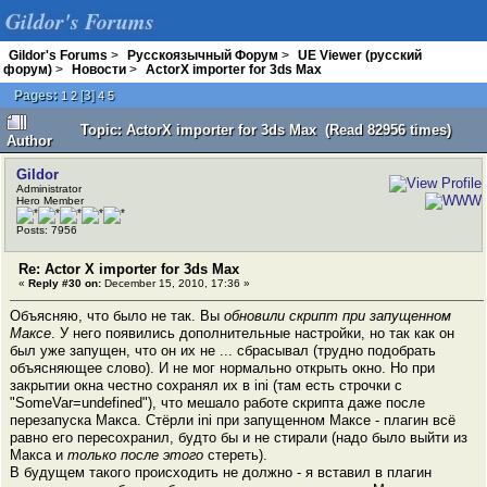
Gildor's Forums
Gildor's Forums
>
Русскоязычный Форум
>
UE Viewer (русский
форум)
>
Новости
>
ActorX importer for 3ds Max
Pages:
[
3
]
1
2
4
5
Topic: ActorX importer for 3ds Max (Read 82956 times)
Author
Gildor
Administrator
Hero Member
Posts: 7956
Re: Actor X importer for 3ds Max
«
Reply #30 on:
December 15, 2010, 17:36 »
Объясняю, что было не так. Вы
обновили скрипт при запущенном
Максе
. У него появились дополнительные настройки, но так как он
был уже запущен, что он их не ... сбрасывал (трудно подобрать
объясняющее слово). И не мог нормально открыть окно. Но при
закрытии окна честно сохранял их в ini (там есть строчки с
"SomeVar=undefined"), что мешало работе скрипта даже после
перезапуска Макса. Стёрли ini при запущенном Максе - плагин всё
равно его пересохранил, будто бы и не стирали (надо было выйти из
Макса и
только после этого
стереть).
В будущем такого происходить не должно - я вставил в плагин