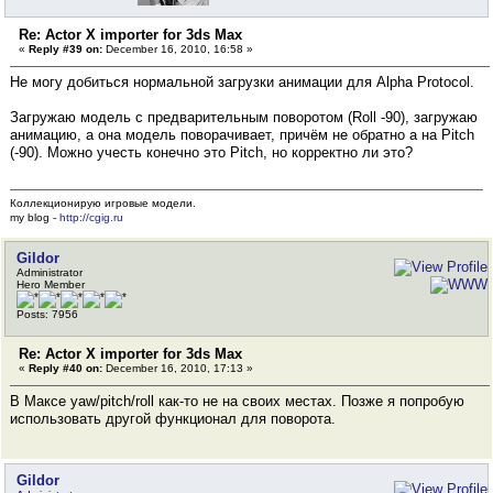
Re: Actor X importer for 3ds Max
«
Reply #39 on:
December 16, 2010, 16:58 »
Не могу добиться нормальной загрузки анимации для Alpha Protocol.
Загружаю модель с предварительным поворотом (Roll -90), загружаю
анимацию, а она модель поворачивает, причём не обратно а на Pitch
(-90). Можно учесть конечно это Pitch, но корректно ли это?
Коллекционирую игровые модели.
my blog -
http://cgig.ru
Gildor
Administrator
Hero Member
Posts: 7956
Re: Actor X importer for 3ds Max
«
Reply #40 on:
December 16, 2010, 17:13 »
В Максе yaw/pitch/roll как-то не на своих местах. Позже я попробую
использовать другой функционал для поворота.
Gildor