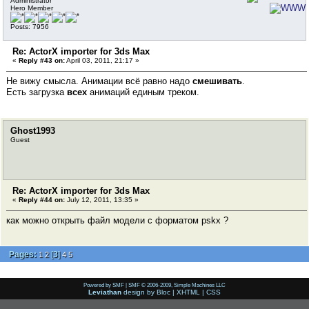
Administrator
Hero Member
Posts: 7956
Re: ActorX importer for 3ds Max
«
Reply #43 on:
April 03, 2011, 21:17 »
Не вижу смысла. Анимации всё равно надо
смешивать
.
Есть загрузка
всех
анимаций единым треком.
Ghost1993
Guest
Re: ActorX importer for 3ds Max
«
Reply #44 on:
July 12, 2011, 13:35 »
как можно открыть файл модели с форматом pskx ?
Pages:
[
3
]
1
2
4
5
Powered by SMF
|
SMF © 2006-2009, Simple Machines LLC
Leviathan
design by
Bloc
|
XHTML
|
CSS