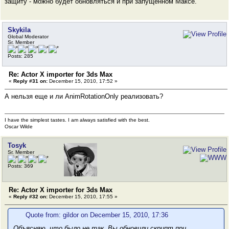
защиту - можно будет обновляться и при запущенном Максе.
Skykila
Global Moderator
Sr. Member
Posts: 285
Re: Actor X importer for 3ds Max
«
Reply #31 on:
December 15, 2010, 17:52 »
А нельзя еще и ли AnimRotationOnly реализовать?
I have the simplest tastes. I am always satisfied with the best.
Oscar Wilde
Tosyk
Sr. Member
Posts: 369
Re: Actor X importer for 3ds Max
«
Reply #32 on:
December 15, 2010, 17:55 »
Quote from: gildor on December 15, 2010, 17:36
Объясняю, что было не так. Вы
обновили скрипт при