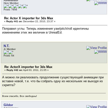
Administrator
Hero Member
Posts: 7956
Re: Actor X importer for 3ds Max
«
Reply #41 on:
December 22, 2010, 23:37 »
Поправил углы. Теперь изменения yaw/pitch/roll идентичны
изменениям этих же величин в UnrealEd.
N.T.
Jr. Member
Posts: 64
Re: ActorX importer for 3ds Max
«
Reply #42 on:
April 03, 2011, 21:05 »
А можно ли реализовать продолжение существующей анимации при
вставке новой, т.е. что бы собрать одну из нескольких не выходя из
скрипта?
Всем спасибо, Все свободны!
Gildor