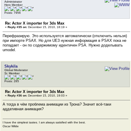
Administrator
Hero Member
Posts: 7956
Re: Actor X importer for 3ds Max
«
Reply #35 on:
December 15, 2010, 18:19 »
Перефразирую. Это используется автоматически (отключить нельзя)
при импорте PSAX. Но для UE3 нужная информация в PSAX пока не
попадает - он по содержимому идентичен PSA. Нужно доделывать
umodel.
Skykila
Global Moderator
Sr. Member
Posts: 285
Re: Actor X importer for 3ds Max
«
Reply #36 on:
December 15, 2010, 19:03 »
А тогда в чём проблема анимации из Трона? Значит всё-таки
аддативная анимация?
I have the simplest tastes. I am always satisfied with the best.
Oscar Wilde