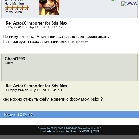
Administrator
Hero Member
Posts: 7956
Re: ActorX importer for 3ds Max
«
Reply #43 on:
April 03, 2011, 21:17 »
Не вижу смысла. Анимации всё равно надо
смешивать
.
Есть загрузка
всех
анимаций единым треком.
Ghost1993
Guest
Re: ActorX importer for 3ds Max
«
Reply #44 on:
July 12, 2011, 13:35 »
как можно открыть файл модели с форматом pskx ?
Pages:
[
3
]
1
2
4
5
Powered by SMF
|
SMF © 2006-2009, Simple Machines LLC
Leviathan
design by
Bloc
|
XHTML
|
CSS