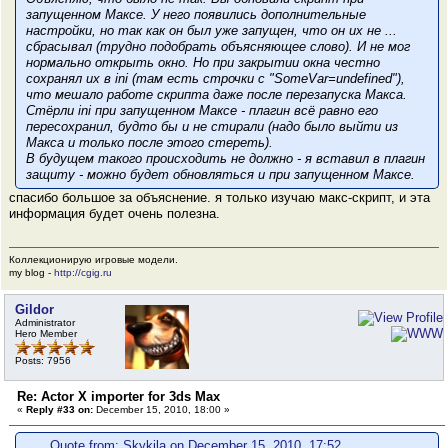
запущенном Максе
. У него появились дополнительные
настройки, но так как он был уже запущен, что он их не ...
сбрасывал (трудно подобрать объясняющее слово). И не мог
нормально открыть окно. Но при закрытии окна честно
сохранял их в ini (там есть строчки с "SomeVar=undefined"),
что мешало работе скрипта даже после перезапуска Макса.
Стёрли ini при запущенном Максе - плагин всё равно его
пересохранил, будто бы и не стирали (надо было выйти из
Макса и
только после этого
стереть).
В будущем такого происходить не должно - я вставил в плагин
защиту - можно будет обновляться и при запущенном Максе.
спасибо большое за объяснение. я только изучаю макс-скрипт, и эта
информация будет очень полезна.
Коллекционирую игровые модели.
my blog -
http://cgig.ru
Gildor
Administrator
Hero Member
Posts: 7956
Re: Actor X importer for 3ds Max
«
Reply #33 on:
December 15, 2010, 18:00 »
Quote from: Skykila on December 15, 2010, 17:52