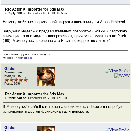
Re: Actor X importer for 3ds Max
«
Reply #39 on:
December 16, 2010, 16:58 »
Не могу добиться нормальной загрузки анимации для Alpha Protocol.
Загружаю модель с предварительным поворотом (Roll -90), загружаю
анимацию, а она модель поворачивает, причём не обратно а на Pitch
(-90). Можно учесть конечно это Pitch, но корректно ли это?
Коллекционирую игровые модели.
my blog -
http://cgig.ru
Gildor
Administrator
Hero Member
Posts: 7956
Re: Actor X importer for 3ds Max
«
Reply #40 on:
December 16, 2010, 17:13 »
В Максе yaw/pitch/roll как-то не на своих местах. Позже я попробую
использовать другой функционал для поворота.
Gildor