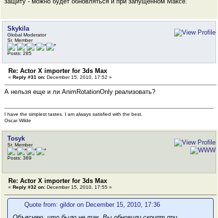
защиту - можно будет обновляться и при запущенном Максе.
Skykila
Global Moderator
Sr. Member
Posts: 285
Re: Actor X importer for 3ds Max
«
Reply #31 on:
December 15, 2010, 17:52 »
А нельзя еще и ли AnimRotationOnly реализовать?
I have the simplest tastes. I am always satisfied with the best.
Oscar Wilde
Tosyk
Sr. Member
Posts: 369
Re: Actor X importer for 3ds Max
«
Reply #32 on:
December 15, 2010, 17:55 »
Quote from: gildor on December 15, 2010, 17:36
Объясняю, что было не так. Вы
обновили скрипт при