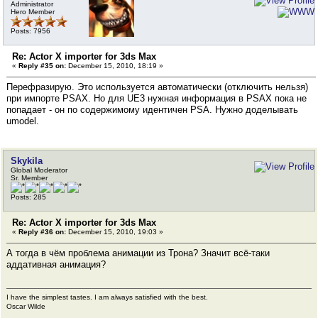
Administrator
Hero Member
Posts: 7956
Re: Actor X importer for 3ds Max
«
Reply #35 on:
December 15, 2010, 18:19 »
Перефразирую. Это используется автоматически (отключить нельзя)
при импорте PSAX. Но для UE3 нужная информация в PSAX пока не
попадает - он по содержимому идентичен PSA. Нужно доделывать
umodel.
Skykila
Global Moderator
Sr. Member
Posts: 285
Re: Actor X importer for 3ds Max
«
Reply #36 on:
December 15, 2010, 19:03 »
А тогда в чём проблема анимации из Трона? Значит всё-таки
аддативная анимация?
I have the simplest tastes. I am always satisfied with the best.
Oscar Wilde