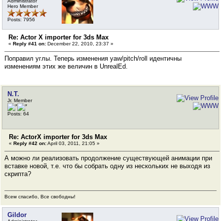
Administrator
Hero Member
Posts: 7956
Re: Actor X importer for 3ds Max
«
Reply #41 on:
December 22, 2010, 23:37 »
Поправил углы. Теперь изменения yaw/pitch/roll идентичны
изменениям этих же величин в UnrealEd.
N.T.
Jr. Member
Posts: 64
Re: ActorX importer for 3ds Max
«
Reply #42 on:
April 03, 2011, 21:05 »
А можно ли реализовать продолжение существующей анимации при
вставке новой, т.е. что бы собрать одну из нескольких не выходя из
скрипта?
Всем спасибо, Все свободны!
Gildor