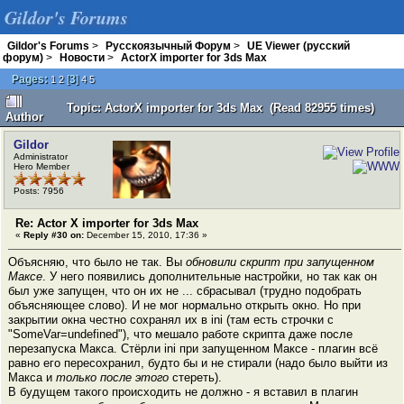
Gildor's Forums
Gildor's Forums
>
Русскоязычный Форум
>
UE Viewer (русский
форум)
>
Новости
>
ActorX importer for 3ds Max
Pages:
[
3
]
1
2
4
5
Topic: ActorX importer for 3ds Max (Read 82955 times)
Author
Gildor
Administrator
Hero Member
Posts: 7956
Re: Actor X importer for 3ds Max
«
Reply #30 on:
December 15, 2010, 17:36 »
Объясняю, что было не так. Вы
обновили скрипт при запущенном
Максе
. У него появились дополнительные настройки, но так как он
был уже запущен, что он их не ... сбрасывал (трудно подобрать
объясняющее слово). И не мог нормально открыть окно. Но при
закрытии окна честно сохранял их в ini (там есть строчки с
"SomeVar=undefined"), что мешало работе скрипта даже после
перезапуска Макса. Стёрли ini при запущенном Максе - плагин всё
равно его пересохранил, будто бы и не стирали (надо было выйти из
Макса и
только после этого
стереть).
В будущем такого происходить не должно - я вставил в плагин