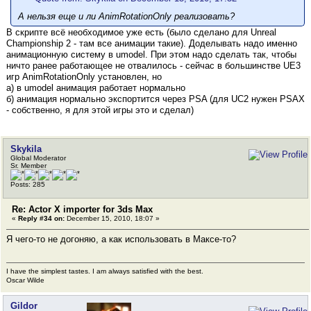
А нельзя еще и ли AnimRotationOnly реализовать?
В скрипте всё необходимое уже есть (было сделано для Unreal
Championship 2 - там все анимации такие). Доделывать надо именно
анимационную систему в umodel. При этом надо сделать так, чтобы
ничто ранее работающее не отвалилось - сейчас в большинстве UE3
игр AnimRotationOnly установлен, но
а) в umodel анимация работает нормально
б) анимация нормально экспортится через PSA (для UC2 нужен PSAX
- собственно, я для этой игры это и сделал)
Skykila
Global Moderator
Sr. Member
Posts: 285
Re: Actor X importer for 3ds Max
«
Reply #34 on:
December 15, 2010, 18:07 »
Я чего-то не догоняю, а как использовать в Максе-то?
I have the simplest tastes. I am always satisfied with the best.
Oscar Wilde
Gildor