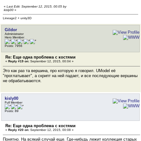
«
Last Edit: September 12, 2015, 00:05 by
kisly00
»
Lineage2 + unity3D
Gildor
Administrator
Hero Member
Posts: 7956
Re: Еще одна проблема с костями
«
Reply #19 on:
September 12, 2015, 00:04 »
Это как раз та вершина, про которую я говорил. UModel её
"проглатывает", а скрипт на ней падает, и все последующие вершины
не обрабатываются.
kisly00
Full Member
Posts: 89
Re: Еще одна проблема с костями
«
Reply #20 on:
September 12, 2015, 00:08 »
Понятно. На всякий случай еще. Где-нибудь лежит коллекция старых