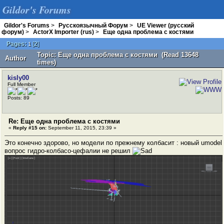
Gildor's Forums
Gildor's Forums
>
Русскоязычный Форум
>
UE Viewer (русский
форум)
>
ActorX Importer (rus)
>
Еще одна проблема с костями
Pages:
[
2
]
1
Topic: Еще одна проблема с костями (Read 13648
Author
times)
kisly00
Full Member
Posts: 89
Re: Еще одна проблема с костями
«
Reply #15 on:
September 11, 2015, 23:39 »
Это конечно здорово, но модели по прежнему колбасит : новый umodel
вопрос гидро-колбасо-цефалии не решил