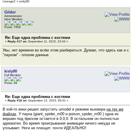
Lineage2 + unity3D
Gildor
Administrator
Hero Member
Posts: 7956
Re: Еще одна проблема с костями
«
Reply #17 on:
September 11, 2015, 23:43 »
Увы, нет времени во всём этом разбираться. Думаю, что здесь как и с
"пауком" - плохие данные.
kisly00
Full Member
Posts: 89
Re: Еще одна проблема с костями
«
Reply #18 on:
September 12, 2015, 00:01 »
В кой-то веки решил запустить umodel в режиме вьювера
на тех же
файлах
. У паука (giant_spider_m00 и poison_spider_m00 ) одна из
вершин под брюхом остается в 0,0,0. В остальном он полностью
адекватен. Во время проигрывания анимации ничего никуда не
уплывает. Ноги не плющит. почти ИДЕАЛЬНО!