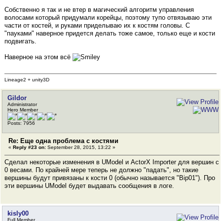
Собственно я так и не втер в магический алгоритм управления
волосами который придумали корейцы, поэтому тупо отвязываю эти
части от костей, и руками приделываю их к костям головы. С
"пауками" наверное придется делать тоже самое, только еще и кости
подвигать.
Наверное на этом всё
Lineage2 + unity3D
Gildor
Administrator
Hero Member
Posts: 7956
Re: Еще одна проблема с костями
«
Reply #23 on:
September 28, 2015, 13:22 »
Сделал некоторые изменения в UModel и ActorX Importer для вершин с
0 весами. По крайней мере теперь не должно "падать", но такие
вершины будут привязаны к кости 0 (обычно называется "Bip01"). Про
эти вершины UModel будет выдавать сообщения в логе.
kisly00
Full Member