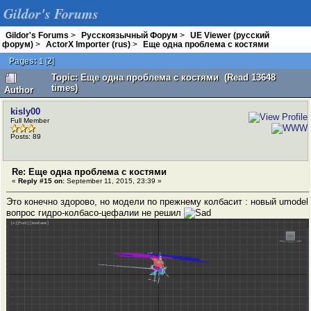
Gildor's Forums
Gildor's Forums
>
Русскоязычный Форум
>
UE Viewer (русский
форум)
>
ActorX Importer (rus)
>
Еще одна проблема с костями
Pages:
[
2
]
1
Topic: Еще одна проблема с костями (Read 13648
times)
Author
kisly00
Full Member
Posts: 89
Re: Еще одна проблема с костями
«
Reply #15 on:
September 11, 2015, 23:39 »
Это конечно здорово, но модели по прежнему колбасит : новый umodel
вопрос гидро-колбасо-цефалии не решил