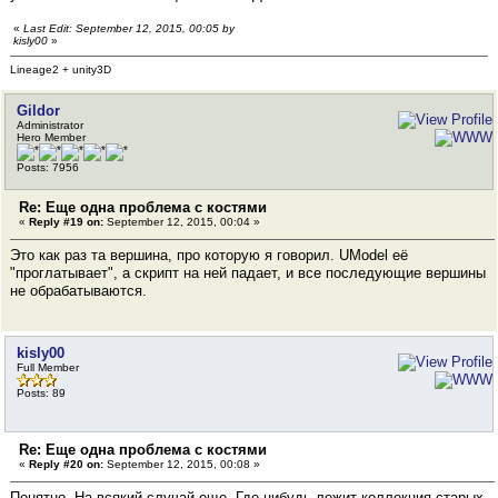
«
Last Edit: September 12, 2015, 00:05 by
kisly00
»
Lineage2 + unity3D
Gildor
Administrator
Hero Member
Posts: 7956
Re: Еще одна проблема с костями
«
Reply #19 on:
September 12, 2015, 00:04 »
Это как раз та вершина, про которую я говорил. UModel её
"проглатывает", а скрипт на ней падает, и все последующие вершины
не обрабатываются.
kisly00
Full Member
Posts: 89
Re: Еще одна проблема с костями
«
Reply #20 on:
September 12, 2015, 00:08 »
Понятно. На всякий случай еще. Где-нибудь лежит коллекция старых