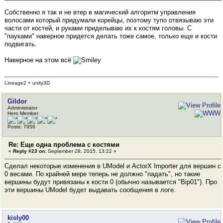
Собственно я так и не втер в магический алгоритм управления
волосами который придумали корейцы, поэтому тупо отвязываю эти
части от костей, и руками приделываю их к костям головы. С
"пауками" наверное придется делать тоже самое, только еще и кости
подвигать.
Наверное на этом всё
Lineage2 + unity3D
Gildor
Administrator
Hero Member
Posts: 7956
Re: Еще одна проблема с костями
«
Reply #23 on:
September 28, 2015, 13:22 »
Сделал некоторые изменения в UModel и ActorX Importer для вершин с
0 весами. По крайней мере теперь не должно "падать", но такие
вершины будут привязаны к кости 0 (обычно называется "Bip01"). Про
эти вершины UModel будет выдавать сообщения в логе.
kisly00