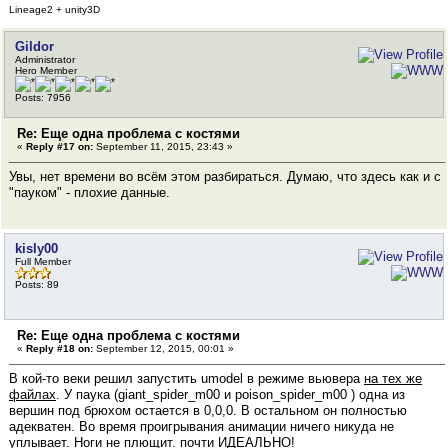
Lineage2 + unity3D
Gildor
Administrator
Hero Member
Posts: 7956
Re: Еще одна проблема с костями
«
Reply #17 on:
September 11, 2015, 23:43 »
Увы, нет времени во всём этом разбираться. Думаю, что здесь как и с
"пауком" - плохие данные.
kisly00
Full Member
Posts: 89
Re: Еще одна проблема с костями
«
Reply #18 on:
September 12, 2015, 00:01 »
В кой-то веки решил запустить umodel в режиме вьювера
на тех же
файлах
. У паука (giant_spider_m00 и poison_spider_m00 ) одна из
вершин под брюхом остается в 0,0,0. В остальном он полностью
адекватен. Во время проигрывания анимации ничего никуда не
уплывает. Ноги не плющит. почти ИДЕАЛЬНО!