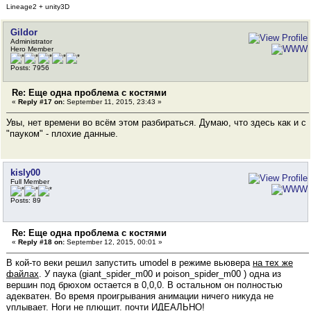
Lineage2 + unity3D
Gildor
Administrator
Hero Member
Posts: 7956
Re: Еще одна проблема с костями
«
Reply #17 on:
September 11, 2015, 23:43 »
Увы, нет времени во всём этом разбираться. Думаю, что здесь как и с
"пауком" - плохие данные.
kisly00
Full Member
Posts: 89
Re: Еще одна проблема с костями
«
Reply #18 on:
September 12, 2015, 00:01 »
В кой-то веки решил запустить umodel в режиме вьювера
на тех же
файлах
. У паука (giant_spider_m00 и poison_spider_m00 ) одна из
вершин под брюхом остается в 0,0,0. В остальном он полностью
адекватен. Во время проигрывания анимации ничего никуда не
уплывает. Ноги не плющит. почти ИДЕАЛЬНО!