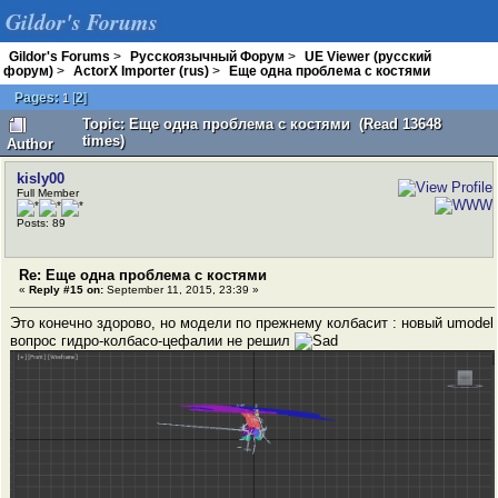
Gildor's Forums
Gildor's Forums
>
Русскоязычный Форум
>
UE Viewer (русский
форум)
>
ActorX Importer (rus)
>
Еще одна проблема с костями
Pages:
[
2
]
1
Topic: Еще одна проблема с костями (Read 13648
times)
Author
kisly00
Full Member
Posts: 89
Re: Еще одна проблема с костями
«
Reply #15 on:
September 11, 2015, 23:39 »
Это конечно здорово, но модели по прежнему колбасит : новый umodel
вопрос гидро-колбасо-цефалии не решил