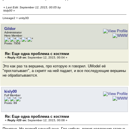
«
Last Edit: September 12, 2015, 00:05 by
kisly00
»
Lineage2 + unity3D
Gildor
Administrator
Hero Member
Posts: 7956
Re: Еще одна проблема с костями
«
Reply #19 on:
September 12, 2015, 00:04 »
Это как раз та вершина, про которую я говорил. UModel её
"проглатывает", а скрипт на ней падает, и все последующие вершины
не обрабатываются.
kisly00
Full Member
Posts: 89
Re: Еще одна проблема с костями
«
Reply #20 on:
September 12, 2015, 00:08 »
Понятно. На всякий случай еще. Где-нибудь лежит коллекция старых