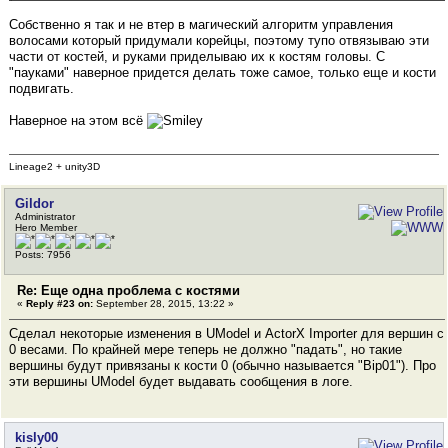
Собственно я так и не втер в магический алгоритм управления
волосами который придумали корейцы, поэтому тупо отвязываю эти
части от костей, и руками приделываю их к костям головы. С
"пауками" наверное придется делать тоже самое, только еще и кости
подвигать.
Наверное на этом всё
Lineage2 + unity3D
Gildor
Administrator
Hero Member
Posts: 7956
Re: Еще одна проблема с костями
«
Reply #23 on:
September 28, 2015, 13:22 »
Сделал некоторые изменения в UModel и ActorX Importer для вершин с
0 весами. По крайней мере теперь не должно "падать", но такие
вершины будут привязаны к кости 0 (обычно называется "Bip01"). Про
эти вершины UModel будет выдавать сообщения в логе.
kisly00