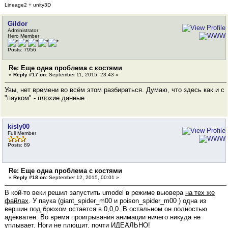
Lineage2 + unity3D
Gildor
Administrator
Hero Member
Posts: 7956
Re: Еще одна проблема с костями
«
Reply #17 on:
September 11, 2015, 23:43 »
Увы, нет времени во всём этом разбираться. Думаю, что здесь как и с
"пауком" - плохие данные.
kisly00
Full Member
Posts: 89
Re: Еще одна проблема с костями
«
Reply #18 on:
September 12, 2015, 00:01 »
В кой-то веки решил запустить umodel в режиме вьювера
на тех же
файлах
. У паука (giant_spider_m00 и poison_spider_m00 ) одна из
вершин под брюхом остается в 0,0,0. В остальном он полностью
адекватен. Во время проигрывания анимации ничего никуда не
уплывает. Ноги не плющит. почти ИДЕАЛЬНО!