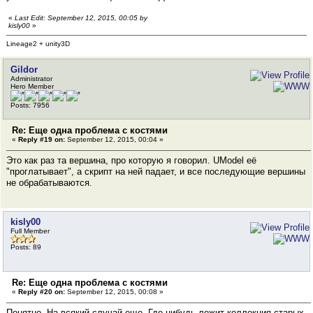
«
Last Edit: September 12, 2015, 00:05 by
kisly00
»
Lineage2 + unity3D
Gildor
Administrator
Hero Member
Posts: 7956
Re: Еще одна проблема с костями
«
Reply #19 on:
September 12, 2015, 00:04 »
Это как раз та вершина, про которую я говорил. UModel её
"проглатывает", а скрипт на ней падает, и все последующие вершины
не обрабатываются.
kisly00
Full Member
Posts: 89
Re: Еще одна проблема с костями
«
Reply #20 on:
September 12, 2015, 00:08 »
Понятно. На всякий случай еще. Где-нибудь лежит коллекция старых