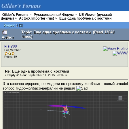
Gildor's Forums
Gildor's Forums
>
Русскоязычный Форум
>
UE Viewer (русский
форум)
>
ActorX Importer (rus)
>
Еще одна проблема с костями
Pages:
[
2
]
1
Topic: Еще одна проблема с костями (Read 13648
times)
Author
kisly00
Full Member
Posts: 89
Re: Еще одна проблема с костями
«
Reply #15 on:
September 11, 2015, 23:39 »
Это конечно здорово, но модели по прежнему колбасит : новый umodel
вопрос гидро-колбасо-цефалии не решил