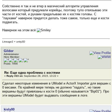
Собственно я так и не втер в магический алгоритм управления
волосами который придумали корейцы, поэтому тупо отвязываю эти
части от костей, и руками приделываю их к костям головы. С
"пауками" наверное придется делать тоже самое, только еще и кости
подвигать.
Наверное на этом всё
Lineage2 + unity3D
Gildor
Administrator
Hero Member
Posts: 7956
Re: Еще одна проблема с костями
«
Reply #23 on:
September 28, 2015, 13:22 »
Сделал некоторые изменения в UModel и ActorX Importer для вершин с
0 весами. По крайней мере теперь не должно "падать", но такие
вершины будут привязаны к кости 0 (обычно называется "Bip01"). Про
эти вершины UModel будет выдавать сообщения в логе.
kisly00